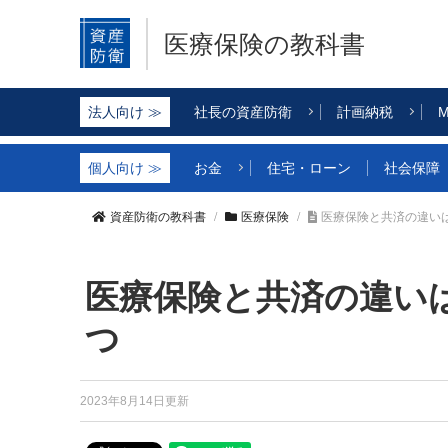
医療保険の教科書
社長の資産防衛
計画納税
M
お金
住宅・ローン
社会保障
資産防衛の教科書
医療保険
医療保険と共済の違い
医療保険と共済の違い
つ
2023年8月14日更新