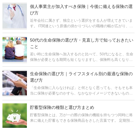
しょうか。 ここで
個人事業主が加入すべき保険｜今後に備える保険の選
び方
近年会社に属さず、独立という選択をする人が増えてきていま
す。 IT関連という原価の掛かりづらいの職種の幅が広がり、需
要の増加と共に、個人事業主向けのプラットフォームも増えて
きたのが大きな要因と言えるでしょう。 個人事業主は会社員と
50代の生命保険の選び方・見直し方で知っておきたい
違い、誰も自分
こと
若い時に生命保険へ加入するのと比べて、50代になると、生命
保険が必要となる期間も短くなりますし、保険料も高くなりま
す。 そのため、50代の方は、新たに生命保険に加入したり、今
ある保険を切り替えたりすることに疑問や不安を感じることが
生命保険の選び方｜ライフスタイル別の最適な保険の
多いと思います。
選び方
「生命保険に入らなければ」と何となく思っても、そもそも本
当に保険が必要なのかすら、なかなかイメージできないものだ
と思います。 また、どんな種類の保険に加入すればよいか、保
険会社はどこがいいのか、保険金をいくらにすれば良いのか、
貯蓄型保険の種類と選び方まとめ
などなど、よく分からない
貯蓄型保険とは、万が一の際の保険の機能を持ちつつ同時に将
通話料無料で今すぐ
予約フォームから
来に備えた貯蓄もできる保険商品をさした言葉です。 定期預金
では、金利がせいぜい0.01％～0.02％（「定期預金比較 | 価
格.com」 ）でお金が貯まりにくい一方、貯蓄性が高い保険も多
いので、