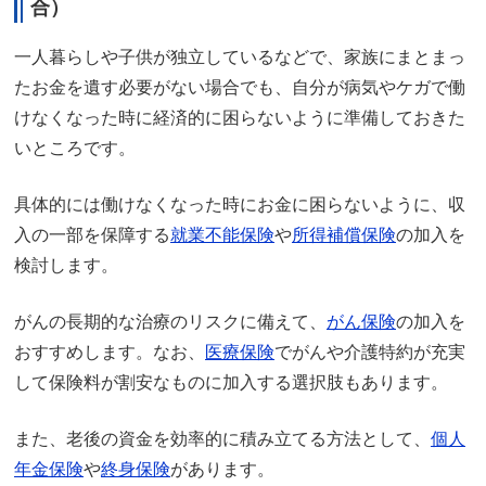
合）
一人暮らしや子供が独立しているなどで、家族にまとまっ
たお金を遺す必要がない場合でも、自分が病気やケガで働
けなくなった時に経済的に困らないように準備しておきた
いところです。
具体的には働けなくなった時にお金に困らないように、収
入の一部を保障する
就業不能保険
や
所得補償保険
の加入を
検討します。
がんの長期的な治療のリスクに備えて、
がん保険
の加入を
おすすめします。なお、
医療保険
でがんや介護特約が充実
して保険料が割安なものに加入する選択肢もあります。
また、老後の資金を効率的に積み立てる方法として、
個人
年金保険
や
終身保険
があります。