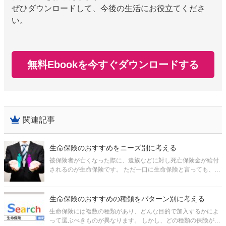
ぜひダウンロードして、今後の生活にお役立てくださ
い。
無料Ebookを今すぐダウンロードする
関連記事
生命保険のおすすめをニーズ別に考える
被保険者が亡くなった際に、遺族などに対し死亡保険金が給付
されるのが生命保険です。 ただ一口に生命保険と言っても、加
入する人の目的は「死亡保障」「積立」などそれぞれで、ニー
ズに合わせていくつかの種類があります。 そのため加入する際
は、最もニーズに
生命保険のおすすめの種類をパターン別に考える
生命保険には複数の種類があり、どんな目的で加入するかによ
って選ぶべきものが異なります。 しかし、どの種類の保険がど