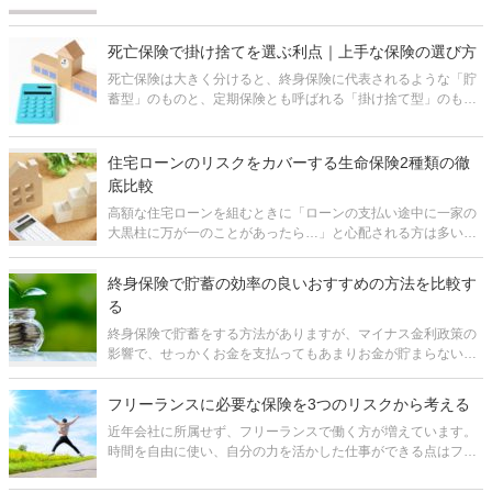
のような場合に向いているのかは保険の名前からは分かりませ
ん。しかも、保険会社によっても中身が微妙に異なっていま
す。 そのため、どれ
死亡保険で掛け捨てを選ぶ利点｜上手な保険の選び方
死亡保険は大きく分けると、終身保険に代表されるような「貯
蓄型」のものと、定期保険とも呼ばれる「掛け捨て型」のもの
が存在します。多くの人は、解約時に解約返戻金が戻ってくる
貯蓄型の方がお得で、掛け捨て型は保険のお世話にならなかっ
た際に払い損になるからもったいな
住宅ローンのリスクをカバーする生命保険2種類の徹
底比較
高額な住宅ローンを組むときに「ローンの支払い途中に一家の
大黒柱に万が一のことがあったら…」と心配される方は多いの
ではないでしょうか。 ただ実際には遺された家族が住宅ローン
の返済に苦しむ、といったケースは少ない筈です。 住宅ローン
終身保険で貯蓄の効率の良いおすすめの方法を比較す
の契約をするにあ
る
終身保険で貯蓄をする方法がありますが、マイナス金利政策の
影響で、せっかくお金を支払ってもあまりお金が貯まらない商
品が増えてしまいました。 そんな中、これまで終身保険の活用
法で鉄板とされてきたノウハウが、揺らぎつつあります。 貯蓄
フリーランスに必要な保険を3つのリスクから考える
目的で終身保険を
近年会社に所属せず、フリーランスで働く方が増えています。
時間を自由に使い、自分の力を活かした仕事ができる点はフリ
ーランスのメリットですが、万が一のことがあった場合の社会
保障が充実しておらず不安に思っている方も多いのではないで