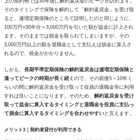
上の契約例では30年後に解約返戻金のピークが訪れます。
そのタイミングで保険を解約して「解約返戻金」を受け取
ると、逓増定期保険のところで説明したのと同じように、
100万円×30年分＝3,000万円を引いた額が益金に計上され
ます。そのままでは税金を取られてしまいますが、その
3,000万円以上の額を退職金として支払えば損金に算入さ
れるので、税金がかかりません。
しかも、
長期平準定期保険の解約返戻金は逓増定期保険と
違ってピークの時期が長く続く
ので、その前後5～10年く
らいの間に解約返戻金を受け取って役員の退職金等に利用
すれば良いことになります。そのため、
解約返戻金を受け
取って益金に算入するタイミングと退職金を役員に支払っ
て損金に算入するタイミングを合わせやすい
と言えます。
メリット3｜契約者貸付が利用できる