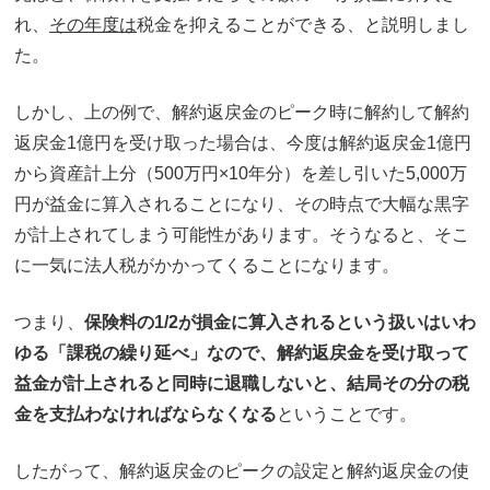
れ、
その年度は
税金を抑えることができる、と説明しまし
た。
しかし、上の例で、解約返戻金のピーク時に解約して解約
返戻金1億円を受け取った場合は、今度は解約返戻金1億円
から資産計上分（500万円×10年分）を差し引いた5,000万
円が益金に算入されることになり、その時点で大幅な黒字
が計上されてしまう可能性があります。そうなると、そこ
に一気に法人税がかかってくることになります。
つまり、
保険料の1/2が損金に算入されるという扱いはいわ
ゆる「課税の繰り延べ」なので、解約返戻金を受け取って
益金が計上されると同時に退職しないと、結局その分の税
金を支払わなければならなくなる
ということです。
したがって、解約返戻金のピークの設定と解約返戻金の使