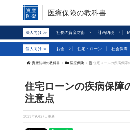
医療保険の教科書
社長の資産防衛
計画納税
M
お金
住宅・ローン
社会保障
資産防衛の教科書
医療保険
住宅ローンの疾病保障
住宅ローンの疾病保障
注意点
2023年9月27日更新