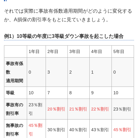
それでは実際に事故有係数適用期間がどのように変化する
か、A損保の割引率をもとに見ていきましょう。
例1）10等級の年度に3等級ダウン事故を起こした場合
1年目
2年目
3年目
4年目
5年目
事故有係
数
0
3
2
1
0
適用期間
等級
10
7
8
9
10
事故有の
23％割
20％割引
21％割引
22％割引
23％割引
割引率
引
無事故の
45％割
30％割引
40％割引
43％割引
45％割引
割引率
引