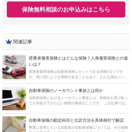
保険無料相談のお申込みはこちら
関連記事
搭乗者傷害保険とはどんな保険？人身傷害保険との違
いは？
搭乗者傷害保険は自動車保険にセットできる保険の1つです
が、他に似たような保険があることもあり、どんな場合にいく
ら受け取れるのか、分かりづらくなっています。 この記事で
は、搭乗者傷害保険がどんな保険かということ、どんな場合に
自動車保険のノーカウント事故とは何か
どんな補償が行われるか、そも
自動車保険におけるノーカウント事故とは、保険金を受け取っ
ても等級が下がらない種類の事故のことです。 この記事では自
動車保険の等級制度について確認した上で、ノーカウント事故
がどんなものか、どうしてノーカウント事故では等級が下がら
ないのかを解説します。
自動車保険の勘定科目と仕訳方法を具体例付で解説
事業に使用している自動車の自動車保険については、その保険