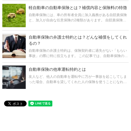
ん。 また、特に記名被保険者の名義変更の場合、自動車保険の
割引率を示す等級
軽自動車の自動車保険とは？補償内容と保険料の特徴
自動車保険には、車の所有者全員に加入義務がある自賠責保険
と、加入が自由な任意保険の2種類があります。 自賠責保険は
補償される金額が決まっており、しかも、補償対象が対人のみ
で自身や物損については補償されないため、万一の備えとして
は心もとないと言わざるを
自動車保険の弁護士特約とは？どんな補償をしてくれ
るの？
自動車保険の弁護士特約は、保険契約者に過失がない「もらい
事故」の際に特に役立ちます。 この記事では、自動車保険の弁
護士特約の概要や補償の内容、どのくらいの保険料が必要かな
ど、特約をつけるか判断するのに必要な情報をまとめていま
自動車保険の他車運転特約とは
す。 弁護士特約をつ
友人など、他人の自動車を運転中に万が一事故を起こしてしま
った場合、自動車を貸してくれた人の保険を使うことになれ
ば、さらにその相手に迷惑をかけてしまうことになります。 そ
んな時に役立つのが他車運転特約です。 他車運転特約とは、他
人の自動車を一時的