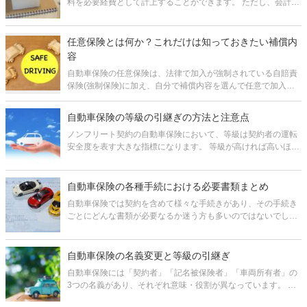
料を必要経費として計上することができます。 ただし、会計処
理には様々なルールがあるので、どんな勘定科目を選んでどの
ように仕訳するとよいか、分かりにくいことがあります。特
に、契約期間が「●年」など
任意保険とは何か？これだけは知っておきたい補償内
容
自動車保険の任意保険は、法律で加入が強制されている自賠責
保険(強制保険)に加え、自分で補償内容を選んで任意で加入す
ることができる保険です。 「任意」とは言いますが、安心して
自動車に乗るためには任意保険が絶対に必要です。なぜなら、
自動車保険の等級の引継ぎの方法と注意点
自賠責保険の補償範囲は
ノンフリート契約の自動車保険において、等級は契約者の運転
安全度を表す大きな指標になります。 等級が高ければ高いほ
ど、保険料の割引が受けられるなど、等級を高く維持すること
による恩恵は大きいといえるでしょう。 そんな等級ですが、自
動車保険の乗り換え
自動車保険の各種手続における必要書類まとめ
自動車保険では契約を含めて様々な手続きがあり、その手続き
ごとにどんな書類が必要なるか迷う方も多いのではないでしょ
うか。 この記事では、それぞれの手続きにおいてどんな書類が
必要になるかまとめて紹介しています。 1.【手続き別】自動車
保険の必要
自動車保険の名義変更と等級の引継ぎ
自動車保険には「契約者」「記名被保険者」「車両所有者」の
3つの名義があり、それぞれ意味・役割が異なっています。 そ
のため、必要に応じて、それらの名義を変えなくてはなりませ