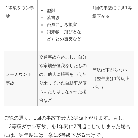
1等級ダウン事
1回の事故につき1等
盗難
故
級下がる
落書き
台風による損害
飛来物（飛び石な
ど）との衝突など
交通事故を起こし、自分
や家族が怪我をしたもの
等級は下がらない
ノーカウント
の、他人に損害を与えた
（翌年度は1等級上
事故
り乗っていた自動車が傷
がる）
ついたりはしなかった場
合など
ご覧の通り、1回の事故で最大3等級下がります。もし、
「3等級ダウン事故」を1年間に2回起こしてしまった場合
には、翌年度には一挙に6等級下がるわけです。