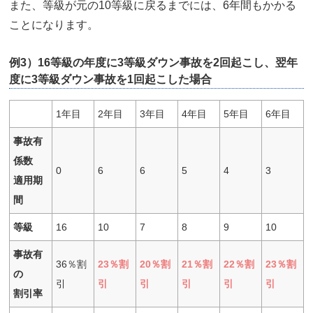
また、等級が元の10等級に戻るまでには、6年間もかかる
ことになります。
例3）16等級の年度に3等級ダウン事故を2回起こし、翌年
度に3等級ダウン事故を1回起こした場合
1年目
2年目
3年目
4年目
5年目
6年目
事故有
係数
0
6
6
5
4
3
適用期
間
等級
16
10
7
8
9
10
事故有
36％割
23％割
20％割
21％割
22％割
23％割
の
引
引
引
引
引
引
割引率