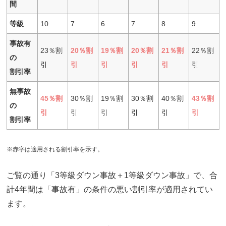
間
等級
10
7
6
7
8
9
事故有
23％割
20％割
19％割
20％割
21％割
22％割
の
引
引
引
引
引
引
割引率
無事故
45％割
30％割
19％割
30％割
40％割
43％割
の
引
引
引
引
引
引
割引率
※赤字は適用される割引率を示す。
ご覧の通り「3等級ダウン事故＋1等級ダウン事故」で、合
計4年間は「事故有」の条件の悪い割引率が適用されてい
ます。