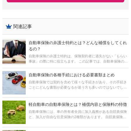
関連記事
自動車保険の弁護士特約とは？どんな補償をしてくれ
るの？
自動車保険の弁護士特約は、保険契約者に過失がない「もらい
事故」の際に特に役立ちます。 この記事では、自動車保険の弁
護士特約の概要や補償の内容、どのくらいの保険料が必要かな
ど、特約をつけるか判断するのに必要な情報をまとめていま
自動車保険の各種手続における必要書類まとめ
す。 弁護士特約をつ
自動車保険では契約を含めて様々な手続きがあり、その手続き
ごとにどんな書類が必要なるか迷う方も多いのではないでしょ
うか。 この記事では、それぞれの手続きにおいてどんな書類が
必要になるかまとめて紹介しています。 1.【手続き別】自動車
保険の必要
軽自動車の自動車保険とは？補償内容と保険料の特徴
自動車保険には、車の所有者全員に加入義務がある自賠責保険
と、加入が自由な任意保険の2種類があります。 自賠責保険は
補償される金額が決まっており、しかも、補償対象が対人のみ
で自身や物損については補償されないため、万一の備えとして