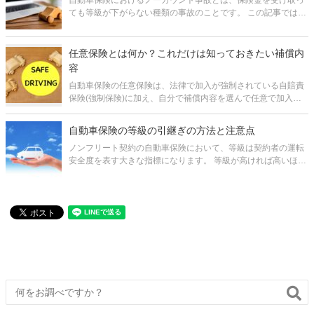
自動車保険におけるノーカウント事故とは、保険金を受け取っ
ても等級が下がらない種類の事故のことです。 この記事では自
動車保険の等級制度について確認した上で、ノーカウント事故
がどんなものか、どうしてノーカウント事故では等級が下がら
ないのかを解説します。
任意保険とは何か？これだけは知っておきたい補償内
容
自動車保険の任意保険は、法律で加入が強制されている自賠責
保険(強制保険)に加え、自分で補償内容を選んで任意で加入す
ることができる保険です。 「任意」とは言いますが、安心して
自動車に乗るためには任意保険が絶対に必要です。なぜなら、
自動車保険の等級の引継ぎの方法と注意点
自賠責保険の補償範囲は
ノンフリート契約の自動車保険において、等級は契約者の運転
安全度を表す大きな指標になります。 等級が高ければ高いほ
ど、保険料の割引が受けられるなど、等級を高く維持すること
による恩恵は大きいといえるでしょう。 そんな等級ですが、自
動車保険の乗り換え