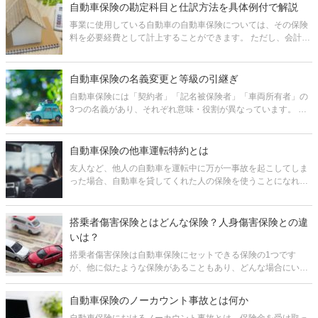
は心もとないと言わざるを
自動車保険の勘定科目と仕訳方法を具体例付で解説
事業に使用している自動車の自動車保険については、その保険
料を必要経費として計上することができます。 ただし、会計処
理には様々なルールがあるので、どんな勘定科目を選んでどの
ように仕訳するとよいか、分かりにくいことがあります。特
に、契約期間が「●年」など
自動車保険の名義変更と等級の引継ぎ
自動車保険には「契約者」「記名被保険者」「車両所有者」の
3つの名義があり、それぞれ意味・役割が異なっています。 そ
のため、必要に応じて、それらの名義を変えなくてはなりませ
ん。 また、特に記名被保険者の名義変更の場合、自動車保険の
割引率を示す等級
自動車保険の他車運転特約とは
友人など、他人の自動車を運転中に万が一事故を起こしてしま
った場合、自動車を貸してくれた人の保険を使うことになれ
ば、さらにその相手に迷惑をかけてしまうことになります。 そ
んな時に役立つのが他車運転特約です。 他車運転特約とは、他
人の自動車を一時的
搭乗者傷害保険とはどんな保険？人身傷害保険との違
いは？
搭乗者傷害保険は自動車保険にセットできる保険の1つです
が、他に似たような保険があることもあり、どんな場合にいく
ら受け取れるのか、分かりづらくなっています。 この記事で
は、搭乗者傷害保険がどんな保険かということ、どんな場合に
自動車保険のノーカウント事故とは何か
どんな補償が行われるか、そも