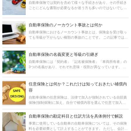
自動車保険では契約を含めて様々な手続きがあり、その手続き
ごとにどんな書類が必要なるか迷う方も多いのではないでしょ
うか。 この記事では、それぞれの手続きにおいてどんな書類が
必要になるかまとめて紹介しています。 1.【手続き別】自動車
保険の必要
自動車保険のノーカウント事故とは何か
自動車保険におけるノーカウント事故とは、保険金を受け取っ
ても等級が下がらない種類の事故のことです。 この記事では自
動車保険の等級制度について確認した上で、ノーカウント事故
がどんなものか、どうしてノーカウント事故では等級が下がら
ないのかを解説します。
自動車保険の名義変更と等級の引継ぎ
自動車保険には「契約者」「記名被保険者」「車両所有者」の
3つの名義があり、それぞれ意味・役割が異なっています。 そ
のため、必要に応じて、それらの名義を変えなくてはなりませ
ん。 また、特に記名被保険者の名義変更の場合、自動車保険の
割引率を示す等級
任意保険とは何か？これだけは知っておきたい補償内
容
自動車保険の任意保険は、法律で加入が強制されている自賠責
保険(強制保険)に加え、自分で補償内容を選んで任意で加入す
ることができる保険です。 「任意」とは言いますが、安心して
自動車に乗るためには任意保険が絶対に必要です。なぜなら、
自動車保険の勘定科目と仕訳方法を具体例付で解説
自賠責保険の補償範囲は
事業に使用している自動車の自動車保険については、その保険
料を必要経費として計上することができます。 ただし、会計処