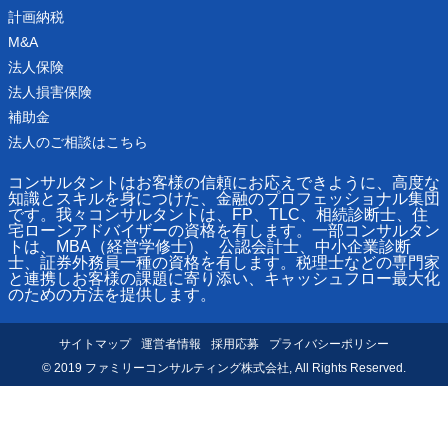
計画納税
M&A
法人保険
法人損害保険
補助金
法人のご相談はこちら
コンサルタントはお客様の信頼にお応えできように、高度な
知識とスキルを身につけた、金融のプロフェッショナル集団
です。我々コンサルタントは、FP、TLC、相続診断士、住
宅ローンアドバイザーの資格を有します。一部コンサルタン
トは、MBA（経営学修士）、公認会計士、中小企業診断
士、証券外務員一種の資格を有します。税理士などの専門家
と連携しお客様の課題に寄り添い、キャッシュフロー最大化
のための方法を提供します。
サイトマップ
運営者情報
採用応募
プライバシーポリシー
© 2019 ファミリーコンサルティング株式会社, All Rights Reserved.
予約フォームから