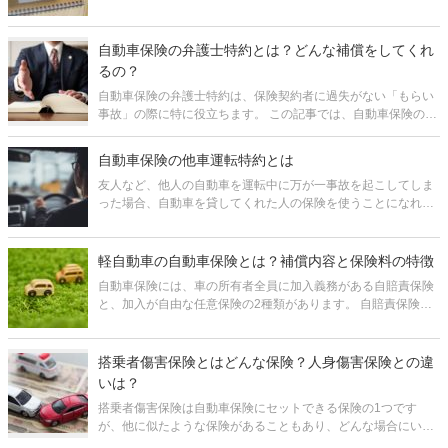
理には様々なルールがあるので、どんな勘定科目を選んでどの
ように仕訳するとよいか、分かりにくいことがあります。特
に、契約期間が「●年」など
自動車保険の弁護士特約とは？どんな補償をしてくれ
るの？
自動車保険の弁護士特約は、保険契約者に過失がない「もらい
事故」の際に特に役立ちます。 この記事では、自動車保険の弁
護士特約の概要や補償の内容、どのくらいの保険料が必要かな
ど、特約をつけるか判断するのに必要な情報をまとめていま
自動車保険の他車運転特約とは
す。 弁護士特約をつ
友人など、他人の自動車を運転中に万が一事故を起こしてしま
った場合、自動車を貸してくれた人の保険を使うことになれ
ば、さらにその相手に迷惑をかけてしまうことになります。 そ
んな時に役立つのが他車運転特約です。 他車運転特約とは、他
人の自動車を一時的
軽自動車の自動車保険とは？補償内容と保険料の特徴
自動車保険には、車の所有者全員に加入義務がある自賠責保険
と、加入が自由な任意保険の2種類があります。 自賠責保険は
補償される金額が決まっており、しかも、補償対象が対人のみ
で自身や物損については補償されないため、万一の備えとして
は心もとないと言わざるを
搭乗者傷害保険とはどんな保険？人身傷害保険との違
いは？
搭乗者傷害保険は自動車保険にセットできる保険の1つです
が、他に似たような保険があることもあり、どんな場合にいく
ら受け取れるのか、分かりづらくなっています。 この記事で