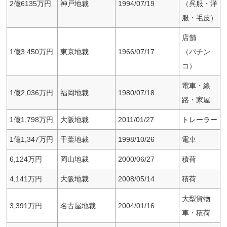
2億6135万円
神戸地裁
1994/07/19
（呉服・洋
服・毛皮）
店舗
1億3,450万円
東京地裁
1966/07/17
（パチン
コ）
電車・線
1億2,036万円
福岡地裁
1980/07/18
路・家屋
1億1,798万円
大阪地裁
2011/01/27
トレーラー
1億1,347万円
千葉地裁
1998/10/26
電車
6,124万円
岡山地裁
2000/06/27
積荷
4,141万円
大阪地裁
2008/05/14
積荷
大型貨物
3,391万円
名古屋地裁
2004/01/16
車・積荷