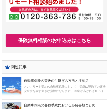
保険無料相談のお申込みはこちら
関連記事
自動車保険の等級の引継ぎの方法と注意点
ノンフリート契約の自動車保険において、等級は契約者の運転
安全度を表す大きな指標になります。 等級が高ければ高いほ
ど、保険料の割引が受けられるなど、等級を高く維持すること
による恩恵は大きいといえるでしょう。 そんな等級ですが、自
動車保険の乗り換え
自動車保険の各種手続における必要書類まとめ