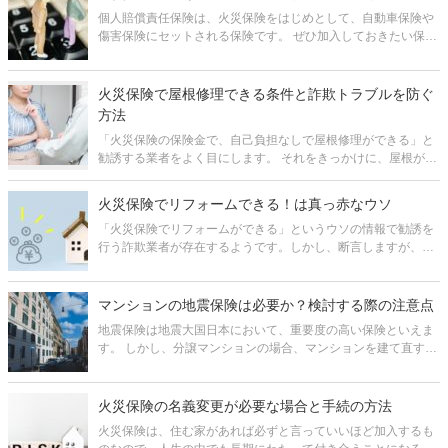
す。 ただし、すべて
個人賠償責任保険は、火災保険をはじめとして、自動車保険や
傷害保険にセットされる保険です。 ぜひ加入しておきたい保険
の一つですが、どんな時に役立つのか、保険料はどのくらいな
のか、よく分からないという方も多いのではないでしょうか。
そこで、この記事
火災保険で屋根修理できる条件と詐欺トラブルを防ぐ
方法
「火災保険の保険金で、自己負担なしで屋根修理ができる」と
勧誘する業者をよく目にします。 それをきっかけに、屋根が損
傷した場合に、火災保険で修理ができないか検討する方も多い
ようです。 結論から言うと、屋根修理の費用を火災保険でカバ
火災保険でリフォームできる！は真っ赤なウソ
ーできるとは限り
「火災保険でリフォームができる」というウソの情報で勧誘を
行う詐欺業者が存在するようです。しかし、断言しますが、リ
フォームのために火災保険金を受け取ることはできません。 こ
の記事では、その理由を説明した上で、火災保険で保険金を受
け取れるのはどんな場合で
マンションの地震保険は必要か？検討する際の注意点
地震保険は地震大国日本において、重要度の高い保険といえま
す。 しかし、分譲マンションの場合、マンションを建て直すほ
どの保険金をもらえるわけではないため、必要ないと考える人
も多いようです。 実際のところ、マンションであっても、地震
保険は被災時の生
火災保険の名義変更が必要な場合と手続の方法
火災保険は、住む家があれば必ずと言っていいほど加入するも