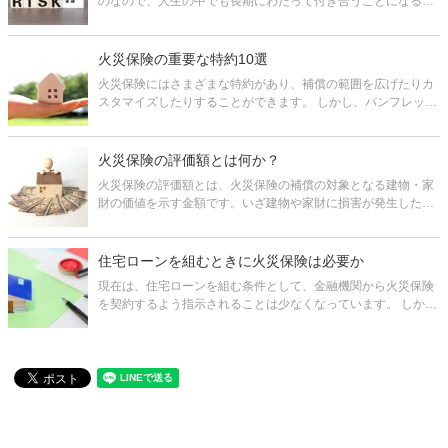
のなので、人生の中でも長期にわたって付き合うことになる保
険です。 だからこそ、結婚、離婚や相続といったタイミング
で、契約者の名義を変更する機会が発生します。 名義変更を行
わないと、物件の所
火災保険の重要な特約10選
火災保険にはさまざまな特約があり、補償の範囲を広げたりカ
スタマイズしたりすることができます。 しかし、パンフレット
や保険会社のサイトを見ただけでは、それぞれの補償内容がど
うなっているかということや、その特約が必要か不要かという
ことはすぐ判断できないこ
火災保険の評価額とは何か？
火災保険の評価額とは、火災保険の補償の対象となる建物・家
財の価値を示す金額です。いざ建物や家財に損害が発生した場
合に、受け取れる保険金の算定の基礎となるものです。 ただ実
際、評価額とはどんなものかや、どのように定めればよいか分
からない、という方が多い
住宅ローンを組むときに火災保険は必要か
現在は、住宅ローンを組む条件として、金融機関から火災保険
を契約するよう指示されることは少なくなっています。 しか
し、住宅ローンを組むのであれば、火災保険の加入は必要で
す。もし加入していないと、何かあった場合に大きな後悔をす
る可能性が高いのです。