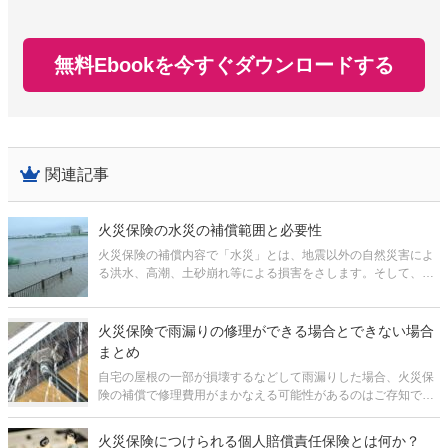
無料Ebookを今すぐダウンロードする
関連記事
火災保険の水災の補償範囲と必要性
火災保険の補償内容で「水災」とは、地震以外の自然災害によ
る洪水、高潮、土砂崩れ等による損害をさします。そして、水
災の補償はよく「不要ならば削ってもかまわない」と言われる
ものです。 ただし、必要・不要の判断をするには、水災の補償
範囲と、自分の家が水災の
火災保険で雨漏りの修理ができる場合とできない場合
まとめ
自宅の屋根の一部が損壊するなどして雨漏りした場合、火災保
険の補償で修理費用がまかなえる可能性があるのはご存知でし
ょうか。 火災保険は火災だけでなく、雨漏りの原因になるよう
な台風や大雪などの損害も補償の範囲に含まれているからで
火災保険につけられる個人賠償責任保険とは何か？