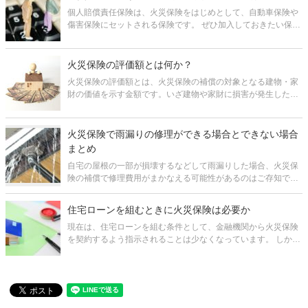
個人賠償責任保険は、火災保険をはじめとして、自動車保険や
傷害保険にセットされる保険です。 ぜひ加入しておきたい保険
の一つですが、どんな時に役立つのか、保険料はどのくらいな
のか、よく分からないという方も多いのではないでしょうか。
そこで、この記事
火災保険の評価額とは何か？
火災保険の評価額とは、火災保険の補償の対象となる建物・家
財の価値を示す金額です。いざ建物や家財に損害が発生した場
合に、受け取れる保険金の算定の基礎となるものです。 ただ実
際、評価額とはどんなものかや、どのように定めればよいか分
からない、という方が多い
火災保険で雨漏りの修理ができる場合とできない場合
まとめ
自宅の屋根の一部が損壊するなどして雨漏りした場合、火災保
険の補償で修理費用がまかなえる可能性があるのはご存知でし
ょうか。 火災保険は火災だけでなく、雨漏りの原因になるよう
な台風や大雪などの損害も補償の範囲に含まれているからで
住宅ローンを組むときに火災保険は必要か
す。 ただし、すべて
現在は、住宅ローンを組む条件として、金融機関から火災保険
を契約するよう指示されることは少なくなっています。 しか
し、住宅ローンを組むのであれば、火災保険の加入は必要で
す。もし加入していないと、何かあった場合に大きな後悔をす
予約フォームから
る可能性が高いのです。