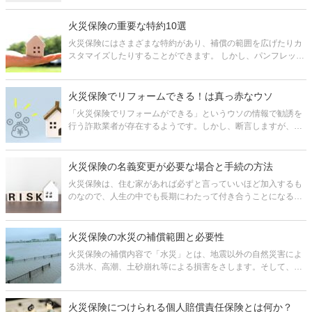
傷した場合に、火災保険で修理ができないか検討する方も多い
ようです。 結論から言うと、屋根修理の費用を火災保険でカバ
火災保険の重要な特約10選
ーできるとは限り
火災保険にはさまざまな特約があり、補償の範囲を広げたりカ
スタマイズしたりすることができます。 しかし、パンフレット
や保険会社のサイトを見ただけでは、それぞれの補償内容がど
うなっているかということや、その特約が必要か不要かという
ことはすぐ判断できないこ
火災保険でリフォームできる！は真っ赤なウソ
「火災保険でリフォームができる」というウソの情報で勧誘を
行う詐欺業者が存在するようです。しかし、断言しますが、リ
フォームのために火災保険金を受け取ることはできません。 こ
の記事では、その理由を説明した上で、火災保険で保険金を受
け取れるのはどんな場合で
火災保険の名義変更が必要な場合と手続の方法
火災保険は、住む家があれば必ずと言っていいほど加入するも
のなので、人生の中でも長期にわたって付き合うことになる保
険です。 だからこそ、結婚、離婚や相続といったタイミング
で、契約者の名義を変更する機会が発生します。 名義変更を行
わないと、物件の所
火災保険の水災の補償範囲と必要性
火災保険の補償内容で「水災」とは、地震以外の自然災害によ
る洪水、高潮、土砂崩れ等による損害をさします。そして、水
災の補償はよく「不要ならば削ってもかまわない」と言われる
ものです。 ただし、必要・不要の判断をするには、水災の補償
範囲と、自分の家が水災の
火災保険につけられる個人賠償責任保険とは何か？