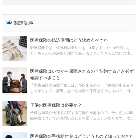
関連記事
医療保険の払込期間はどう決めるべきか
医療保険では、保険料の支払いを「●歳まで」や「●年間」な
ど、あらかじめ決めた期間で終えることができる支払い方法が
あります。 保険料の払込期間が限定されるので、保険料の総額
が安くなるメリットがあると言われます。しかし、それだけの
理由で選ぶのはおすすめで
医療保険はいつから保障されるの？契約するとき必ず
確認すべきこと
「医療保険の保障開始日はいつ始まるの？」「保険の申込みを
してからすぐに病気になった場合の保障はどうなるの？」 保険
を申込んだはいいものの、病気やケガをしたときに保障がおり
なければ、保険に入っている意味がありませんよね。 しかし、
子供の医療保険は必要か？
実際のところ、保
子供も病気や怪我で入院する可能性があるので、子供向けの医
療保険についてのお問い合わせを受けることがあります。 実
際、保険の営業マンの中には、「お子様のため」と言って医療
保険をすすめる方もいるようです。 しかし、率直に言って、公
的保障があることな
医療保険の手術給付金はどういうもの？知っておきた