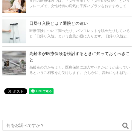
女性の医療保険では、「女性専用」や「女性のための」という
フレーズで、女性特有の病気に手厚いプランをおすすめしてい
る保険会社が多くあります。 ですが、こういった医療保険が本
当に役に立つかどうか？は、慎重に判断しなくてはいけませ
ん。ただ、医療保険には様々
日帰り入院とは？通院との違い
医療保険について調べたり、パンフレットを眺めたりしている
と「日帰り入院」という言葉が眼に入ります。 日帰り入院と
は、その名の通り、「入院した日に退院する入院」のことなの
ですが、自身が受けた治療が日帰り入院なのかどうか分からな
い、という人も多いでしょう
高齢者が医療保険を検討するときに知っておくべきこ
と
高齢者の方からよく、医療保険に加入すべきかどうか迷ってい
るというご相談をお受けします。 たしかに、高齢になればなる
ほど健康に不安を抱えるようになっていくのは避けられませ
ん。その備えとして医療保険を検討したいとお考えになるのは
もっともだと思います。