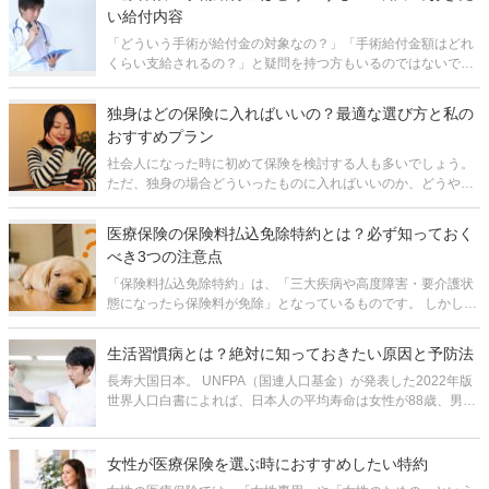
い給付内容
「どういう手術が給付金の対象なの？」「手術給付金額はどれ
くらい支給されるの？」と疑問を持つ方もいるのではないでし
ょうか。 手術給付金というのは簡単にいうと手術をしたときに
一時金が受取れるというものですが、これはどの医療保険にも
独身はどの保険に入ればいいの？最適な選び方と私の
付いています。 医
おすすめプラン
社会人になった時に初めて保険を検討する人も多いでしょう。
ただ、独身の場合どういったものに入ればいいのか、どうやっ
て選んでいいのか疑問がいっぱいですよね。 独身の場合は、大
きな死亡保障は必要ありません。医療保険を中心で考えます。
医療保険の保険料払込免除特約とは？必ず知っておく
特に、今営業マンに勧めら
べき3つの注意点
「保険料払込免除特約」は、「三大疾病や高度障害・要介護状
態になったら保険料が免除」となっているものです。 しかし、
実際は「約款所定の状態」にならないと適用されません。そし
て、約款を全て読む人はほとんどいないので、勘違いしたまま
生活習慣病とは？絶対に知っておきたい原因と予防法
特約を付加してしまう方も
長寿大国日本。 UNFPA（国連人口基金）が発表した2022年版
世界人口白書によれば、日本人の平均寿命は女性が88歳、男性
が82歳で、平均寿命の長さは男女とも世界第1位です。 日本人
の3分の2が生活習慣病で亡くなっており、厚生省の「令和元年
（2
女性が医療保険を選ぶ時におすすめしたい特約