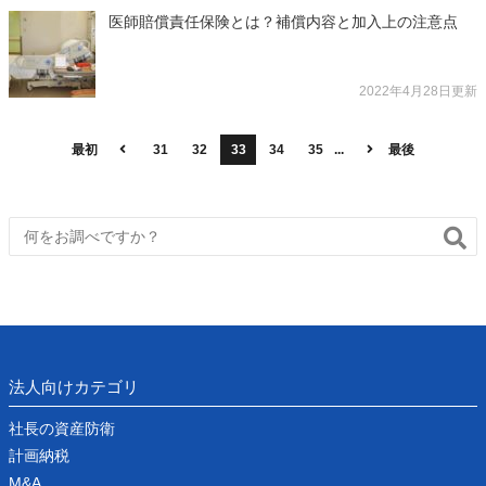
医師賠償責任保険とは？補償内容と加入上の注意点
2022年4月28日更新
最初
31
32
33
34
35
...
最後
法人向けカテゴリ
社長の資産防衛
計画納税
M&A